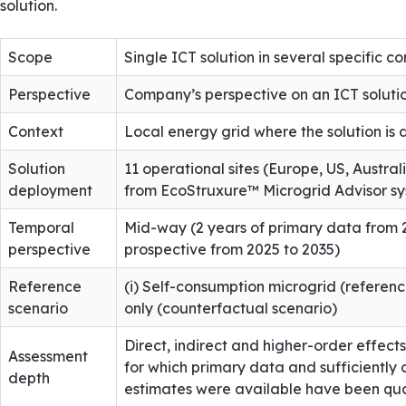
solution.
Scope
Single ICT solution in several specific co
Perspective
Company’s perspective on an ICT solution
Context
Local energy grid where the solution is
Solution
11 operational sites (Europe, US, Austral
deployment
from EcoStruxure™ Microgrid Advisor s
Temporal
Mid-way (2 years of primary data from 
perspective
prospective from 2025 to 2035)
Reference
(i) Self-consumption microgrid (reference
scenario
only (counterfactual scenario)
Direct, indirect and higher-order effects
Assessment
for which primary data and sufficiently
depth
estimates were available have been qua