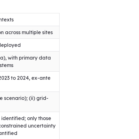
ntexts
 across multiple sites
 deployed
ia), with primary data
ystems
2023 to 2024, ex-ante
 scenario); (ii) grid-
 identified; only those
 constrained uncertainty
ntified