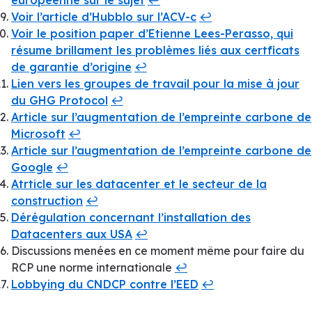
Voir l’article d’Hubblo sur l’ACV-c
↩︎
Voir le position paper d’Etienne Lees-Perasso, qui
résume brillament les problèmes liés aux certficats
de garantie d’origine
↩︎
Lien vers les groupes de travail pour la mise à jour
du GHG Protocol
↩︎
Article sur l’augmentation de l’empreinte carbone de
Microsoft
↩︎
Article sur l’augmentation de l’empreinte carbone de
Google
↩︎
Atrticle sur les datacenter et le secteur de la
construction
↩︎
Dérégulation concernant l’installation des
Datacenters aux USA
↩︎
Discussions menées en ce moment même pour faire du
RCP une norme internationale
↩︎
Lobbying du CNDCP contre l’EED
↩︎